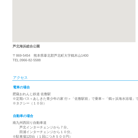
芦北海浜総合公園
〒869-5454 熊本県葦北郡芦北町大字鶴木山1400
TEL.0966-82-5588
アクセス
電車の場合
肥薩おれんじ鉄道 佐敷駅
※定期バス＜あしきた青少年の家 行＞「佐敷駅前」で乗車～「鶴ヶ浜海水浴場」
※タクシー（１０分）
自動車の場合
南九州西回り自動車道
芦北インターチェンジから７分。
田浦インターチェンジから１０分。
※駐車場120台（１回につき５００円）